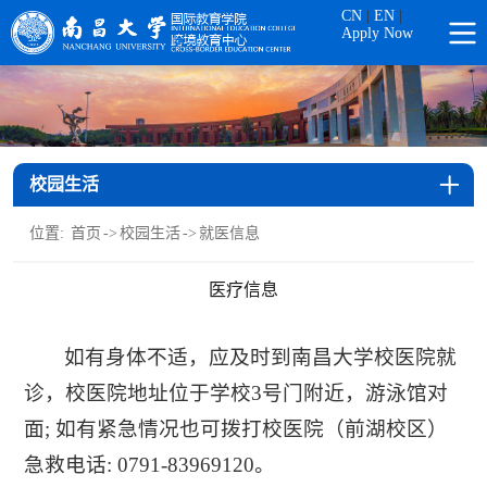
CN
|
EN
|
Apply Now
校园生活
位置:
首页
->
校园生活
->
就医信息
医疗信息
如有身体不适，应及时到南昌大学校医院就
诊，校医院地址位于学校3号门附近，游泳馆对
面; 如有紧急情况也可拨打校医院（前湖校区）
急救电话: 0791-83969120。