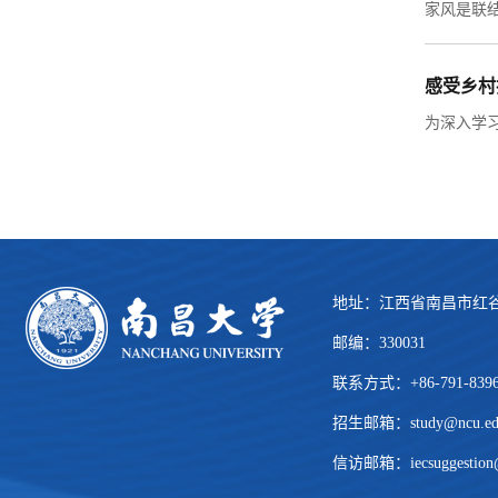
感受乡村
地址：江西省南昌市红谷
邮编：330031
联系方式：+86-791-839
招生邮箱：
study@ncu.ed
信访邮箱：iecsuggestion@