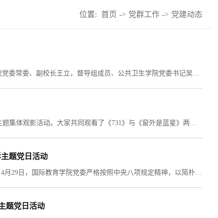
位置:
首页
->
党群工作
->
党建动态
3月3日下午，学院党委成立后的首次党委领导班子民主生活会在学院会议室召开。校党委常委、副校长王立，督导组成员、公共卫生学院党委书记吴周民到会指导，学院党委领导班子成员出席会议，各科室负责人、党员、民主党派及青年教师代表列席会议。学院党委书记黄晓红主持会议。学院党委对此次民主生活会高度重视，严格按照上级要求扎实做好会前各项准备工作，通过广泛征求意见、深入开展班子成员谈心谈话等方式，为开好本次民主生活会筑牢思想基础、...
9 月 26 日，国际教育学院党委组织全院教职工开展 “铭记历史 珍视和平 开创未来”主题集体观影活动。大家共同观看了《731》与《窗外是蓝星》两部意义深远的影片，在历史与未来的对话中接受深刻的精神洗礼。《731》作为一部聚焦侵华日军第七三一部队罪行的纪录片，以大量历史档案、幸存者口述及遗址考古发现为支撑，还原了一段令人沉重的真实历史。大家深刻感受到中华民族曾经历的深重苦难，更加坚定了铭记历史、守护和平的信念。《...
影主题党日活动
为深入学习贯彻党的二十大精神，弘扬新时代“愚公精神”，激励党员干部担当作为，4月29日，国际教育学院党委严格按照中央八项规定精神，以简朴务实、注重实效为原则，组织全体教职工党员、学生党员代表开展《后池新愚公》观影主题党日活动，通过真实感人的影像故事，感悟当代共产党员艰苦奋斗、久久为功的崇高品格。 以影为媒，感悟精神伟力影片《后池新愚公》以河北省邯郸市涉县后池村村民自力更生、开山修路的真实事迹为原型，生动展现了基层党员干部带领群众以“...
家主题党日活动