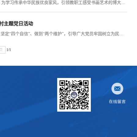
家风是联结家庭成员的精神纽带，是眼界、理念、人格的代际传递。11月22日下午，为学习传承中华民族优良家风，引领教职工感受书画艺术的博大精深、牢固树立中华文化自信，南昌大学国际事务部党总支(一支部)赴中国最美家庭——江西四方家开展“共沐书香墨韵 浸润优良家风”主题党日活动。此次主题党日活动旨在从四方家的历史变迁与文化成就中感受家和之美、文化之美、境界之美。图：方云老师、甘萍老师为支部讲解四方家诗礼雅集传家 仁孝家风永颂江西四方家是由著名画家方学晓、...
陂村主题党日活动
为深入学习习近平总书记关于实施乡村振兴战略的重要论述，不断增强“四个意识”、坚定“四个自信”、做到“两个维护”，引导广大党员牢固树立为民服务意识，激发责任感和使命感，为推动乡村振兴贡献力量，11月3日上午9时，南昌大学国际教育学院国际事务部党总支(一支部)赴塔城乡湖陂村开展主题党日活动。南昌大学国际教育学院党总支书记黄晓红、南昌大学国际教育学院副院长李俊带领支部全体党员，通过实地调研乡村建设的实践与成效，...
页
1/1