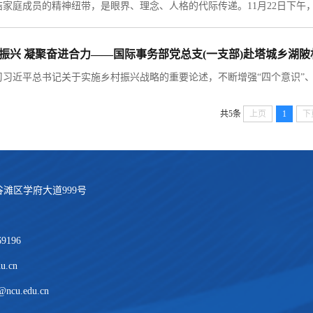
振兴 凝聚奋进合力——国际事务部党总支(一支部)赴塔城乡湖
共5条
上页
1
下
滩区学府大道999号
69196
u.cn
ncu.edu.cn