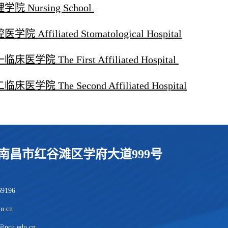
学院 Nursing School
学院 Affiliated Stomatological Hospital
床医学院 The First Affiliated Hospital
临床医学院 The Second Affiliated Hospital
南昌市红谷滩区学府大道999号
69196
u.cn
ncu.edu.cn