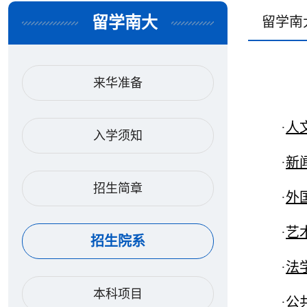
留学南大
留学南
来华准备
·
人文
入学须知
·
新闻
招生简章
·
外国语
·
艺术
招生院系
·
法学
本科项目
·
公共