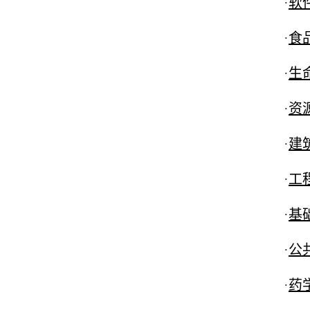
·
软件学
·
食品学
·
生命
·
资源
·
建筑
·
工程建
·
基础医
·
公共
·
药学