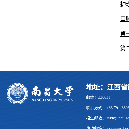
·
护理
·
口腔医
·
第一临
·
第二
地址：江西省
邮编：330031
联系方式：+86-791-839
招生邮箱：
study@ncu.ed
信访邮箱：iecsuggestion@