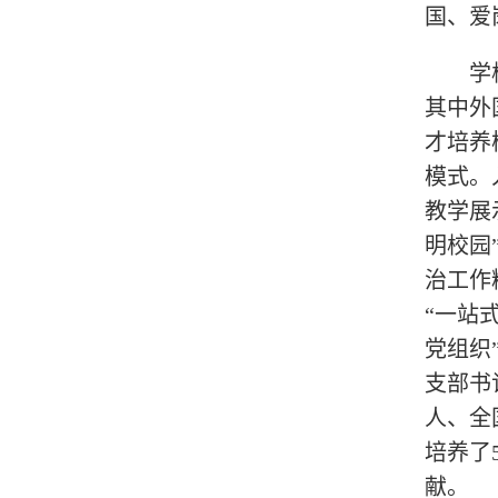
国、爱
学
其中外
才培养
模式。
教学展
明校园
治工作
“一站
党组织
支部书
人、全
培养了
献。