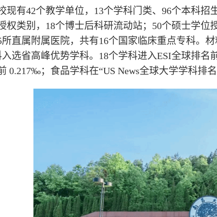
校现有42个教学单位，13个学科门类、96个本科招
授权类别，18个博士后科研流动站；50个硕士学位
5所直属附属医院，共有16个国家临床重点专科。材
科入选省高峰优势学科。18个学科进入ESI全球排
 0.217‰；食品学科在“US News全球大学学科排