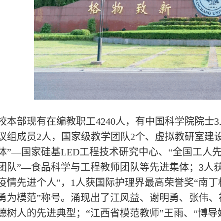
校本部现有在编教职工4240人，有中国科学院院士
议组成员2人，国家级教学团队2个、虚拟教研室建
体”—国家硅基LED工程技术研究中心、“全国工人
团队”—食品科学与工程教师团队等先进集体；3人获
疫情先进个人”，1人获国际护理界最高荣誉奖“南丁格
勇为模范”称号。涌现出了江风益、谢明勇、张伟、
德树人的先进典型；“江西省模范教师”王雨、“博导