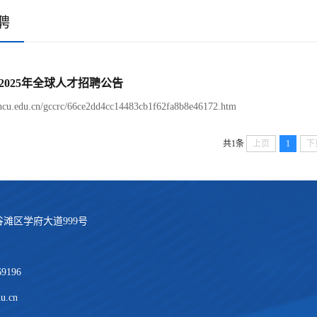
聘
2025年全球人才招聘公告
p.ncu.edu.cn/gccrc/66ce2dd4cc14483cb1f62fa8b8e46172.htm
共1条
上页
1
下
滩区学府大道999号
69196
u.cn