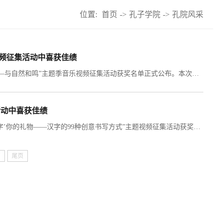
位置:
首页
->
孔子学院
->
孔院风采
乐视频征集活动中喜获佳绩
近日，由教育部中外语言交流合作中心举办的2025年度“唱歌学中文——与自然和鸣”主题季音乐视频征集活动获奖名单正式公布。本次活动共吸引了来自57个国家的1471位青少年参与，收到470部音乐翻唱作品和中文秀视频，刷新年度参与人数与作品量新高。经过专家组评审，36个音乐作品荣获“最佳中文音乐视频奖”“最佳中文演唱奖”等六个单项奖，百余个作品获得优秀奖、鼓励奖。我校印尼哈山努丁大学孔子学院斩获 “中文歌唱星之队” 单项奖、...
活动中喜获佳绩
2025年8月13日，由中外语言交流合作中心与中文联盟联合发起的“来‘字’你的礼物——汉字的99种创意书写方式”主题视频征集活动获奖名单正式公布。其中，哈山努丁大学孔子学院报送的《字在生活中》《我们的汉字故事》两部作品，均获优秀视频制作奖与优秀指导教师奖；哈山努丁大学孔子学院亦荣获优秀活动参与单位奖。本次活动共收到来自72个国家的中文学习者和中华文化爱好者创作的638份优秀作品。经线上投票与专家评审组综合评定，最终评选出特等奖2名，...
页
尾页