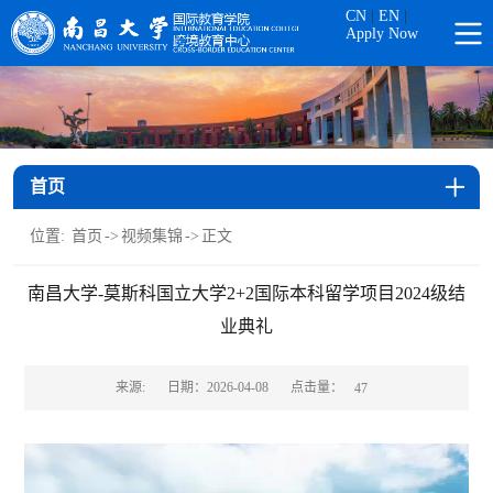
CN
|
EN
|
Apply Now
首页
位置:
首页
->
视频集锦
->
正文
南昌大学-莫斯科国立大学2+2国际本科留学项目2024级结
业典礼
点击量：
来源:
日期：2026-04-08
47