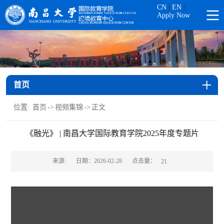
CN
|
EN
|
Apply Now
首页
位置:
首页
->
视频集锦
->
正文
《融光》 | 南昌大学国际教育学院2025年度专题片
点击量：
来源:
日期：2026-02-28
21