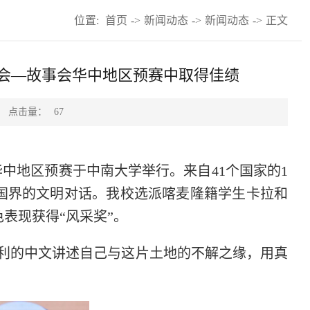
位置:
首页
->
新闻动态
->
新闻动态
->
正文
语大会—故事会华中地区预赛中取得佳绩
点击量：
67
华中
地区
预赛于中南大学举行。来自41个国家的1
国界的文明对话。
我校选派喀麦隆籍学生卡拉和
表现获得“风采奖”。
利的中文讲述自己与这片土地的不解之缘，用真