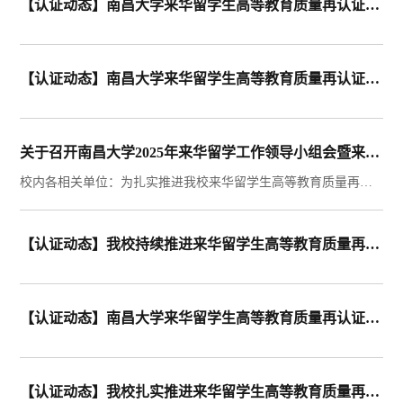
【认证动态】南昌大学来华留学生高等教育质量再认证信息简报（教学与培养篇）
【认证动态】南昌大学来华留学生高等教育质量再认证信息简报（招生宣传篇）
关于召开南昌大学2025年来华留学工作领导小组会暨来华留学生高等教育质量再认证工作推进会的通知
校内各相关单位：为扎实推进我校来华留学生高等教育质量再认证工作，全面部署专家进校审查迎检任务，确保再认证工作有序开展、取得实效。经研究，决定召开南昌大学来华留学工作领导小组会议，现将有关事项通知如下：一、会议时间2025年10月11日（星期六）14:30-16:30二、会议地点行政楼二楼多功能厅三、参会人员1.校领导；2.党委办公室（校长办公室）、党委宣传部、党委统战部、党委学生工作部、党委保卫部、校友办、网络与信息中心、...
【认证动态】我校持续推进来华留学生高等教育质量再认证准备工作
【认证动态】南昌大学来华留学生高等教育质量再认证信息简报（理念成效篇）
【认证动态】我校扎实推进来华留学生高等教育质量再认证工作