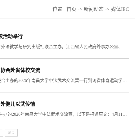
位置:
首页
->
新闻动态
->
媒体IEC
读活动举行
编者按：7月7日，央视网报道在我校举行的由南昌大学法国校友会携手外语教学与研究出版社联合主办，江西省人民政府外事办公室、省侨联给予支持的“书香中国·语通世界”多语种诵读暨中外青年语言文化大会平行会场活动，以下是报道原文：7月6日，“书香中国·语通世界”多语种诵读暨中外青年语言文化大会平行会场活动在南昌大学举行。活动由南昌大学法国校友会携手外语教学与研究出版社联合主办，江西省人民政府外事办公室、省侨联给予支持。...
术协会赴省体校交流
编者按：4月9日，江西省体育局报道由我校体育学院和国际教育学院联合主办的2026年南昌大学中法武术交流营一行到访省体育运动学校，以下是报道原文：2026年4月9日下午，南昌大学体育学院副院长王道杰携学院师生团队，联合法国普瓦提埃小龙武术协会、孔子学院武术班一行到访省体育运动学校，围绕武术散打项目开展交流活动。省体育运动学校副校长潘小军、训练科科长陈晓赜、散打队教练及骨干运动员陪同接待，并向来访团一行详细介绍了学校散打队的发展历程、...
中外健儿以武传情
编者按：4月11日，今日头条报道由我校体育学院和国际教育学院联合主办的2026年南昌大学中法武术交流营，以下是报道原文：4月11日，春风和畅，武韵飞扬。中法武术江西省瑞昌市武术协会交流工作在瑞昌岳家拳传承基地盛大启幕，一场跨越国界的非遗武术盛宴，在这座传承八百年岳家拳韵的热土上精彩上演。来自法国普瓦提埃小龙武术协会、南昌大学体育学院的嘉宾，与瑞昌本土武术界同仁、两百余名学员齐聚一堂，以武为媒，共话非遗传承，共叙中法情谊。...
页
尾页