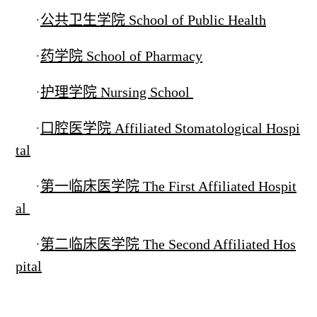
·
公共卫生学院 School of Public Health
·
药学院 School of Pharmacy
·
护理学院 Nursing School
·
口腔医学院 Affiliated Stomatological Hospi
tal
·
第一临床医学院 The First Affiliated Hospit
al
·
第二临床医学院 The Second Affiliated Hos
pital