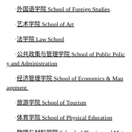
·
外国语学院 School of Foreign Studies
·
艺术学院 School of Art
·
法学院 Law School
·
公共政策与管理学院 School of Public Polic
y and Administration
·
经济管理学院 School of Economics & Man
agement
·
旅游学院 School of Tourism
·
体育学院 School of Physical Education