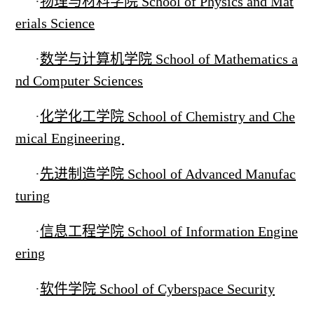
·
物理与材料学院 School of Physics and Mat
erials Science
·
数学与计算机学院 School of Mathematics a
nd Computer Sciences
·
化学化工学院 School of Chemistry and Che
mical Engineering
·
先进制造学院 School of Advanced Manufac
turing
·
信息工程学院 School of Information Engine
ering
·
软件学院 School of Cyberspace Security