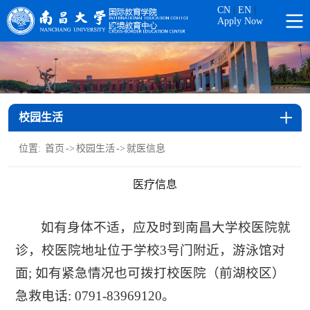
CN
|
EN
|
Apply Now
校园生活
位置:
首页
->
校园生活
->
就医信息
医疗信息
如有身体不适，应及时到南昌大学校医院就
诊，校医院地址位于学校3号门附近，游泳馆对
面; 如有紧急情况也可拨打校医院（前湖校区）
急救电话: 0791-83969120。