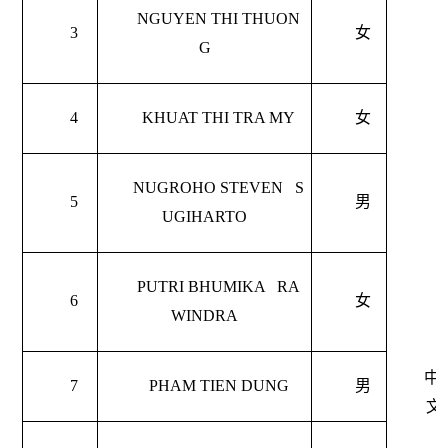
NGUYEN THI THUON
3
女
G
4
KHUAT THI TRA MY
女
NUGROHO STEVEN S
5
男
UGIHARTO
PUTRI BHUMIKA RA
6
女
WINDRA
中
7
PHAM TIEN DUNG
男
文