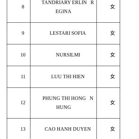
TANDRIARY ERLIN R
8
女
EGINA
9
LESTARI SOFIA
女
10
NURSILMI
女
11
LUU THI HIEN
女
PHUNG THI HONG N
12
女
HUNG
13
CAO HANH DUYEN
女