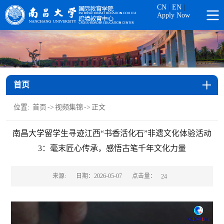
CN
|
EN
|
Apply Now
首页
位置:
首页
->
视频集锦
->
正文
南昌大学留学生寻迹江西“书香活化石”非遗文化体验活动
3：毫末匠心传承，感悟古笔千年文化力量
点击量：
来源:
日期：2026-05-07
24