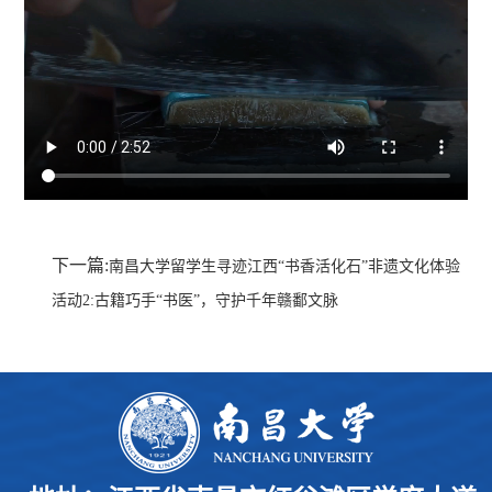
下一篇:
南昌大学留学生寻迹江西“书香活化石”非遗文化体验
活动2:古籍巧手“书医”，守护千年赣鄱文脉