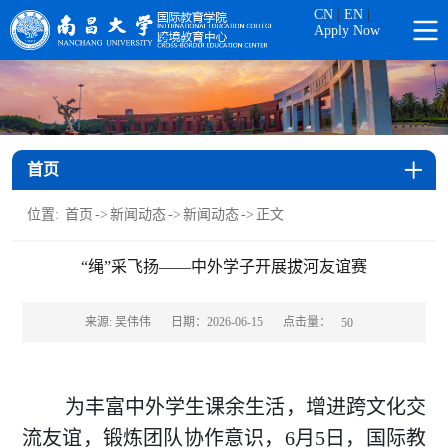
CN
|
EN
|
Apply Now
首页
位置:
首页
->
新闻动态
->
新闻动态
->
正文
“绳”采飞扬——中外学子开展拔河友谊赛
点击量：
来源: 吴伟伟
日期：2026-06-15
50
为丰富中外学生课余生活，增进跨文化交
流友谊，锻炼团队协作意识，6月5日，国际教