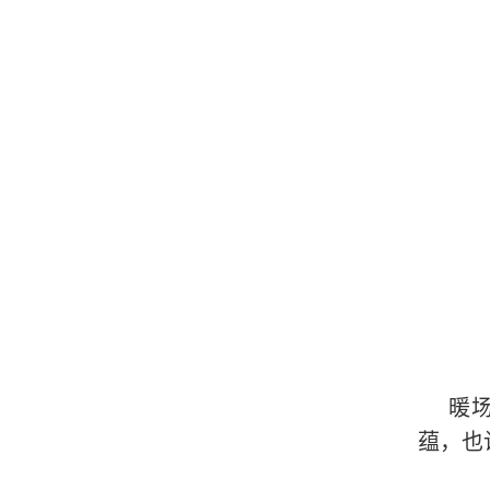
暖
蕴，也