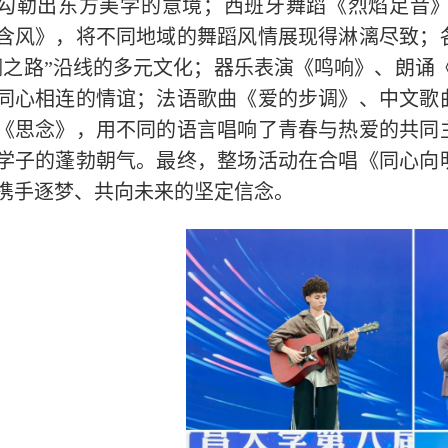
勾勒出东方美学的意境；西班牙舞蹈《烈焰足音
含风》，将不同地域的舞蹈风情展现得淋漓尽致；
绸之路”沿线的多元文化；器乐表演《鸣响》、朗诵
同心相连的情谊；法语歌曲《爱的步调》、中文歌
《思念》，用不同的语言唱响了青春与热爱的共同
学子的蓬勃朝气。最终，整场活动在合唱《同心向
携手逐梦、共向未来的坚定信念。