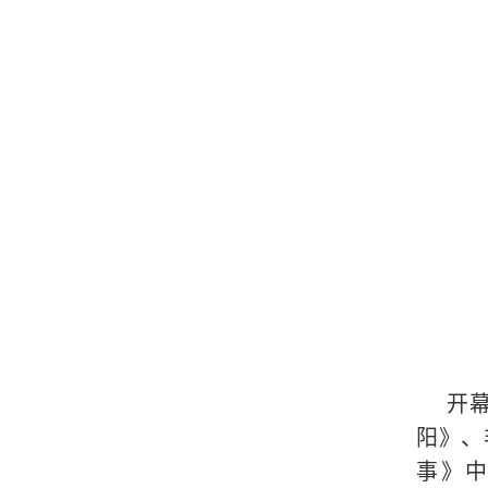
开
阳》、
事》中