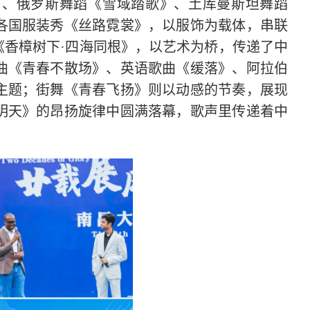
》、俄罗斯舞蹈《雪域踏歌》、土库曼斯坦舞蹈
各国服装秀《丝路霓裳》，以服饰为载体，串联
《香樟树下·四海同根》，以艺术为桥，传递了中
曲《青春不散场》、英语歌曲《缓落》、阿拉伯
主题；街舞《青春飞扬》则以动感的节奏，展现
明天》的昂扬旋律中圆满落幕，歌声里传递着中