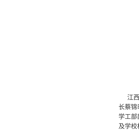
江
长蔡锦
学工部
及学校