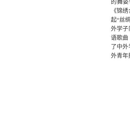
的舞姿
《锦绣
起“丝
外学子
语歌曲
了中外
外青年