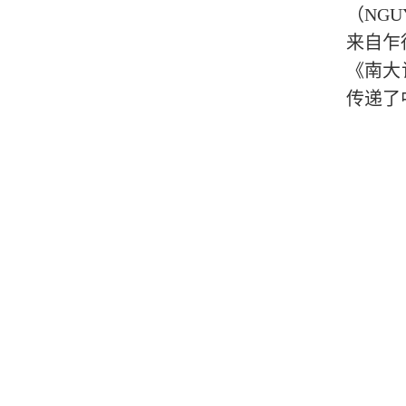
（NG
来自乍得
《南大
传递了